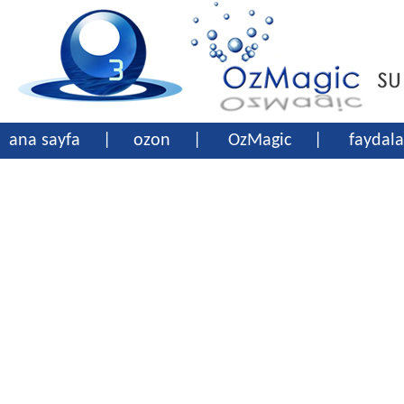
ana sayfa
|
ozon
|
OzMagic
|
faydala