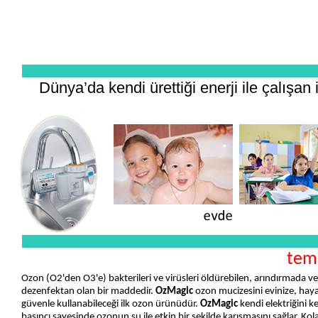
Dünya’da kendi ürettiği enerji ile çalışa
temi
Ozon (O2'den O3'e) bakterileri ve virüsleri öldürebilen, arındırmada v
dezenfektan olan bir maddedir.
OzMagic
ozon mucizesini evinize, hayatı
güvenle kullanabileceği ilk ozon ürünüdür.
OzMagic
kendi elektriğini 
basıncı sayesinde ozonun su ile etkin bir şekilde karışmasını sağlar. Ko